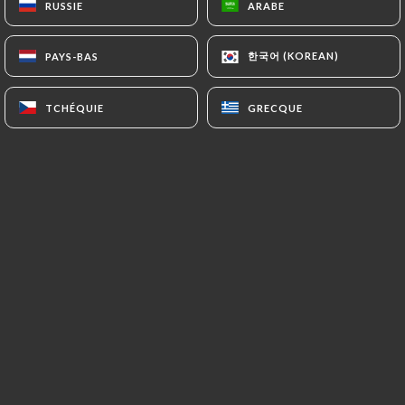
RUSSIE
RUSSIE
ARABE
ARABE
한국어 (KOREAN)
한국어 (KOREAN)
PAYS-BAS
PAYS-BAS
Situé à deux pas de la place Saint Paul,
en plein cœur du quartier historique
TCHÉQUIE
TCHÉQUIE
GRECQUE
GRECQUE
lyonnaise, le restaurant LalQila vous
accueille du Mardi au Dimanche pour
déguster des plats typiquement
indiens.
Notre histoire commence au Sud de
l'Asie
Dans le respect de la cuisine indienne
et pakistanaise traditionnelle, et afin de
ressentir parfaitement l'harmonie