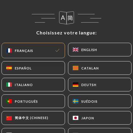
Choisissez votre langue:
Choisissez votre langue:
ENGLISH
ENGLISH
FRANÇAIS
FRANÇAIS
42 AVIS
ESPAÑOL
ESPAÑOL
CATALAN
CATALAN
RESTAURANT INDIEN HALAL
ITALIANO
ITALIANO
DEUTSH
DEUTSH
4 Place Saint-Paul
69005 Lyon France
PORTUGUÊS
PORTUGUÊS
SUÉDOIS
SUÉDOIS
简体中文 (CHINESE)
简体中文 (CHINESE)
JAPON
JAPON
Qui sommes nous?